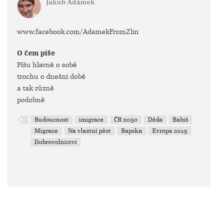
Jakub Adámek
www.facebook.com/AdamekFromZlin
O čem píše
Píšu hlavně o sobě
trochu o dnešní době
a tak různě
podobně
Budoucnost
imigrace
ČR 2050
Děda
Babiš
Migrace
Na vlastní pěst
Bapska
Evropa 2015
Dobrovolnictví