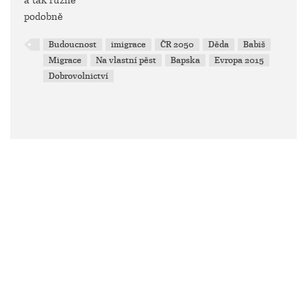
a tak různě
podobně
Budoucnost
imigrace
ČR 2050
Děda
Babiš
Migrace
Na vlastní pěst
Bapska
Evropa 2015
Dobrovolnictví