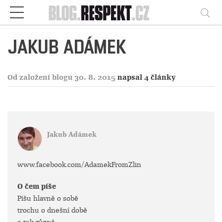
Respekt
Vy
JAKUB ADÁMEK
Od založení blogu 30. 8. 2015
napsal 4 články
Jakub Adámek
www.facebook.com/AdamekFromZlin
O čem píše
Píšu hlavně o sobě
trochu o dnešní době